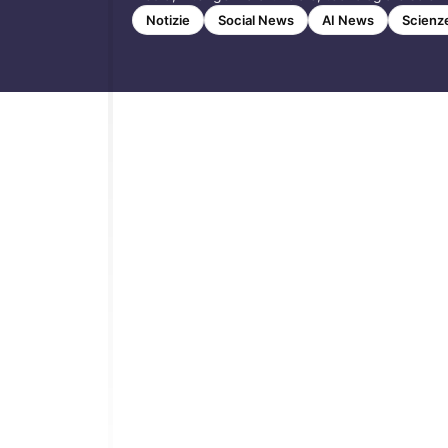
Notizie
Social News
AI News
Scienz